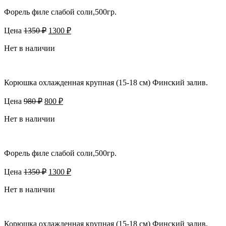
Форель филе слабой соли,500гр.
Первоначальная
Текущая
Цена
1350
₽
1300
₽
цена
цена:
составляла
Нет в наличии
1300 ₽.
1350 ₽.
Корюшка охлажденная крупная (15-18 см) Финский залив.
Первоначальная
Текущая
Цена
980
₽
800
₽
цена
цена:
составляла
Нет в наличии
800 ₽.
980 ₽.
Форель филе слабой соли,500гр.
Первоначальная
Текущая
Цена
1350
₽
1300
₽
цена
цена:
составляла
Нет в наличии
1300 ₽.
1350 ₽.
Корюшка охлажденная крупная (15-18 см) Финский залив.