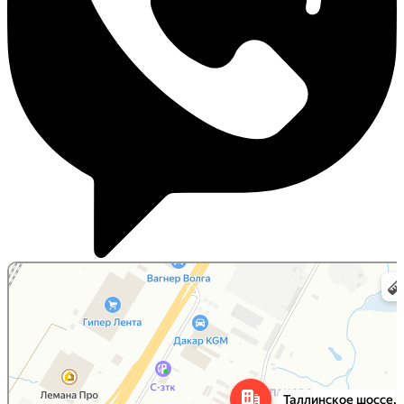
Санкт‑Петербург
Таллинское шоссе, 204С — Яндекс Карты