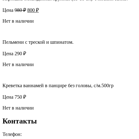
Первоначальная
Текущая
Цена
980
₽
800
₽
цена
цена:
составляла
Нет в наличии
800 ₽.
980 ₽.
Пельмени с треской и шпинатом.
Цена
290
₽
Нет в наличии
Креветка ваннамей в панцире без головы, с/м.500гр
Цена
750
₽
Нет в наличии
Контакты
Телефон: