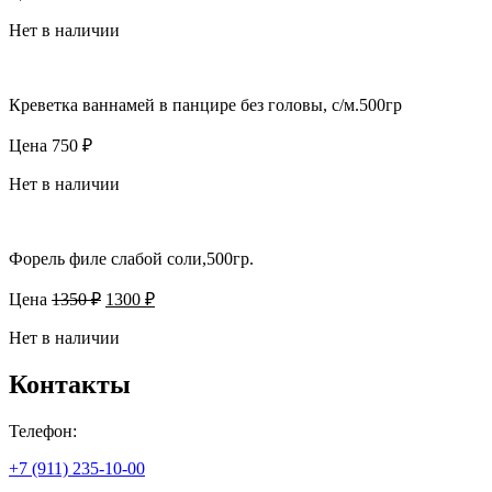
цена
цена:
составляла
Нет в наличии
800 ₽.
980 ₽.
Креветка ваннамей в панцире без головы, с/м.500гр
Цена
750
₽
Нет в наличии
Форель филе слабой соли,500гр.
Первоначальная
Текущая
Цена
1350
₽
1300
₽
цена
цена:
составляла
Нет в наличии
1300 ₽.
1350 ₽.
Контакты
Телефон:
+7 (911) 235-10-00