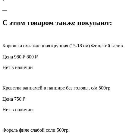
—
С этим товаром также покупают:
Корюшка охлажденная крупная (15-18 см) Финский залив.
Первоначальная
Текущая
Цена
980
₽
800
₽
цена
цена:
составляла
Нет в наличии
800 ₽.
980 ₽.
Креветка ваннамей в панцире без головы, с/м.500гр
Цена
750
₽
Нет в наличии
Форель филе слабой соли,500гр.