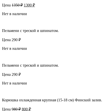
Первоначальная
Текущая
Цена
1350
₽
1300
₽
цена
цена:
составляла
Нет в наличии
1300 ₽.
1350 ₽.
Пельмени с треской и шпинатом.
Цена
290
₽
Нет в наличии
Пельмени с треской и шпинатом.
Цена
290
₽
Нет в наличии
Корюшка охлажденная крупная (15-18 см) Финский залив.
Первоначальная
Текущая
Цена
980
₽
800
₽