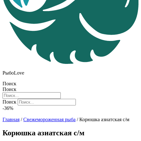
РыбоLove
Поиск
Поиск
Поиск
-36%
Главная
/
Свежемороженная рыба
/ Корюшка азиатская с/м
Корюшка азиатская с/м