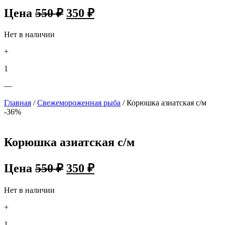
Первоначальная
Текущая
Цена
550
₽
350
₽
цена
цена:
Нет в наличии
составляла
350 ₽.
550 ₽.
+
1
—
Главная
/
Свежемороженная рыба
/ Корюшка азиатская с/м
-36%
Корюшка азиатская с/м
Первоначальная
Текущая
Цена
550
₽
350
₽
цена
цена:
Нет в наличии
составляла
350 ₽.
550 ₽.
+
1