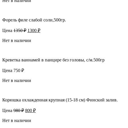
Нет в наличии
Форель филе слабой соли,500гр.
Первоначальная
Текущая
Цена
1350
₽
1300
₽
цена
цена:
составляла
Нет в наличии
1300 ₽.
1350 ₽.
Креветка ваннамей в панцире без головы, с/м.500гр
Цена
750
₽
Нет в наличии
Корюшка охлажденная крупная (15-18 см) Финский залив.
Первоначальная
Текущая
Цена
980
₽
800
₽
цена
цена:
составляла
Нет в наличии
800 ₽.
980 ₽.