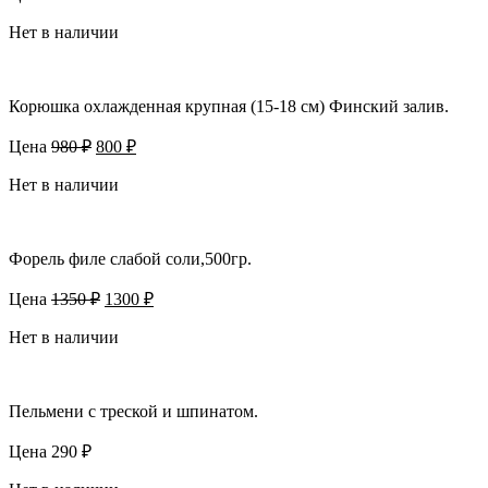
Нет в наличии
Корюшка охлажденная крупная (15-18 см) Финский залив.
Первоначальная
Текущая
Цена
980
₽
800
₽
цена
цена:
составляла
Нет в наличии
800 ₽.
980 ₽.
Форель филе слабой соли,500гр.
Первоначальная
Текущая
Цена
1350
₽
1300
₽
цена
цена:
составляла
Нет в наличии
1300 ₽.
1350 ₽.
Пельмени с треской и шпинатом.
Цена
290
₽