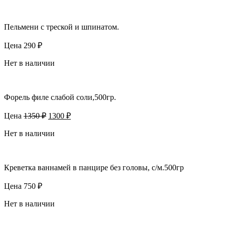
Пельмени с треской и шпинатом.
Цена
290
₽
Нет в наличии
Форель филе слабой соли,500гр.
Первоначальная
Текущая
Цена
1350
₽
1300
₽
цена
цена:
составляла
Нет в наличии
1300 ₽.
1350 ₽.
Креветка ваннамей в панцире без головы, с/м.500гр
Цена
750
₽
Нет в наличии