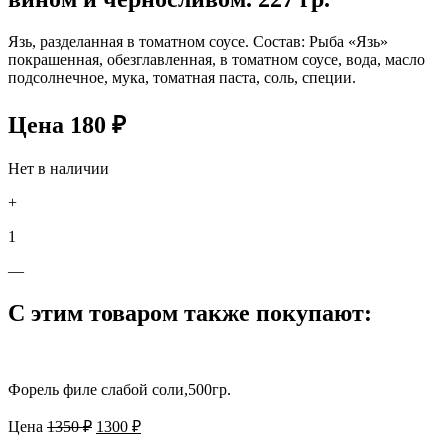
Язь, разделанная в томатном соусе. Состав: Рыба «Язь»
покрашенная, обезглавленная, в томатном соусе, вода, масло
подсолнечное, мука, томатная паста, соль, специи.
Цена
180
₽
Нет в наличии
+
1
—
С этим товаром также покупают:
Форель филе слабой соли,500гр.
Первоначальная
Текущая
Цена
1350
₽
1300
₽
цена
цена: