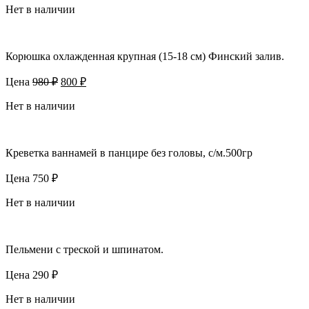
составляла
Нет в наличии
1300 ₽.
1350 ₽.
Корюшка охлажденная крупная (15-18 см) Финский залив.
Первоначальная
Текущая
Цена
980
₽
800
₽
цена
цена:
составляла
Нет в наличии
800 ₽.
980 ₽.
Креветка ваннамей в панцире без головы, с/м.500гр
Цена
750
₽
Нет в наличии
Пельмени с треской и шпинатом.
Цена
290
₽
Нет в наличии